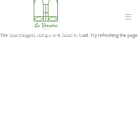
Maison d'hôtes à Poligny dans le Jura
The SearchAppV2 component failed to load. Try refreshing the page.
Home
All properties
▾
La Verrière, Guest House in Poligny